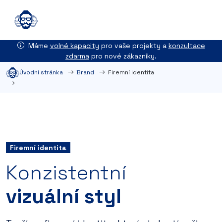
Máme
volné kapacity
pro vaše projekty a
konzultace
zdarma
pro nové zákazníky.
Úvodní stránka
Brand
Firemní identita
Firemní identita
Konzistentní
vizuální styl